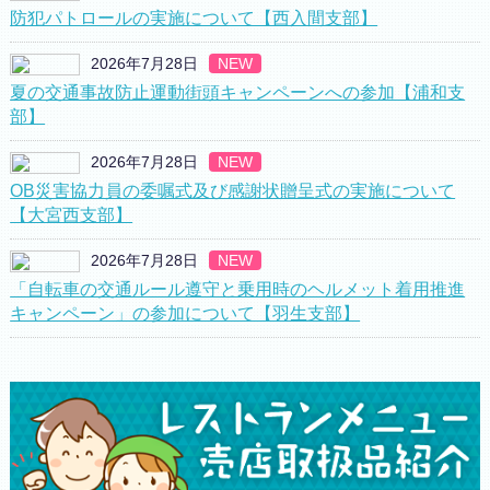
防犯パトロールの実施について【西入間支部】
2026年7月28日
NEW
夏の交通事故防止運動街頭キャンペーンへの参加【浦和支
部】
2026年7月28日
NEW
OB災害協力員の委嘱式及び感謝状贈呈式の実施について
【大宮西支部】
2026年7月28日
NEW
「自転車の交通ルール遵守と乗用時のヘルメット着用推進
キャンペーン」の参加について【羽生支部】