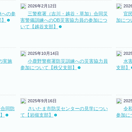
2026年2月12日
20
練への参
三警察署（吉川・越谷・草加）合同災
官
部】
害警備訓練へのOB災害協力員の参加につ
加につ
いて【越谷支部】
2025年10月14日
20
の実施
小鹿野警察署防災訓練への災害協力員
水
参加について【秩父支部】
支部】
2025年9月16日
20
署合同防
さいたま市防災センターの見学につい
令
】
て【岩槻支部】
参加に