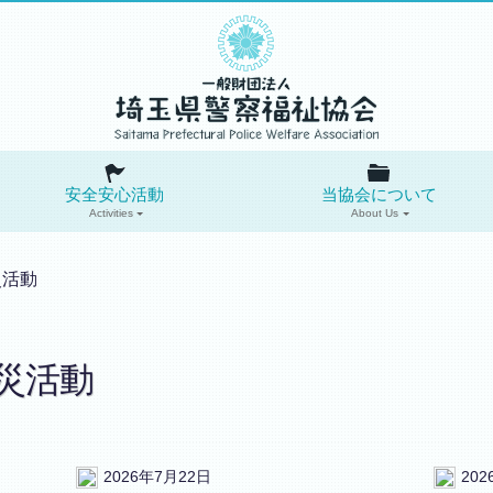
安全安心活動
当協会について
Activities
About Us
災活動
災活動
2026年7月22日
20