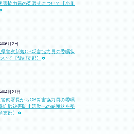
B災害協力員の委嘱式について【小川
26年6月2日
玉県警察新規OB災害協力員の委嘱状
ついて【飯能支部】
26年4月21日
須警察署長からOB災害協力員の委嘱
殊詐欺被害防止活動への感謝状を受
須支部】