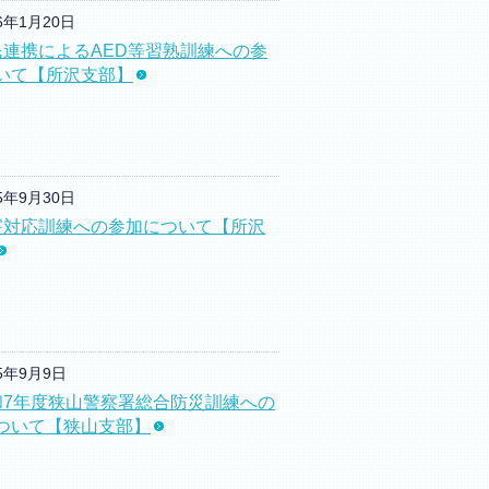
26年1月20日
民連携によるAED等習熟訓練への参
いて【所沢支部】
25年9月30日
害対応訓練への参加について【所沢
25年9月9日
和7年度狭山警察署総合防災訓練への
ついて【狭山支部】