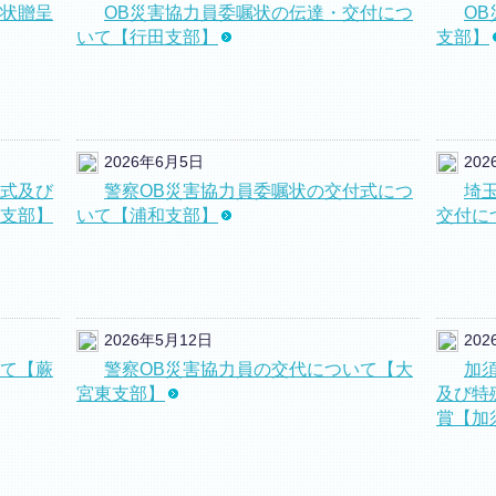
謝状贈呈
OB災害協力員委嘱状の伝達・交付につ
O
いて【行田支部】
支部】
2026年6月5日
20
嘱式及び
警察OB災害協力員委嘱状の交付式につ
埼
支部】
いて【浦和支部】
交付に
2026年5月12日
20
いて【蕨
警察OB災害協力員の交代について【大
加
宮東支部】
及び特
賞【加