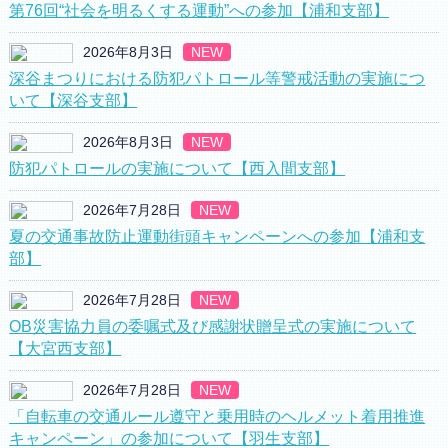
第76回“社会を明るくする運動”への参加【浦和支部】
2026年8月3日
NEW
深谷まつりにおける防犯パトロール等警戒活動の実施につ
いて【深谷支部】
2026年8月3日
NEW
防犯パトロールの実施について【西入間支部】
2026年7月28日
NEW
夏の交通事故防止運動街頭キャンペーンへの参加【浦和支
部】
2026年7月28日
NEW
OB災害協力員の委嘱式及び感謝状贈呈式の実施について
【大宮西支部】
2026年7月28日
NEW
「自転車の交通ルール遵守と乗用時のヘルメット着用推進
キャンペーン」の参加について【羽生支部】