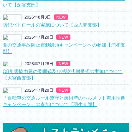
いて【深谷支部】
2026年8月3日
NEW
防犯パトロールの実施について【西入間支部】
2026年7月28日
NEW
夏の交通事故防止運動街頭キャンペーンへの参加【浦和支
部】
2026年7月28日
NEW
OB災害協力員の委嘱式及び感謝状贈呈式の実施について
【大宮西支部】
2026年7月28日
NEW
「自転車の交通ルール遵守と乗用時のヘルメット着用推進
キャンペーン」の参加について【羽生支部】