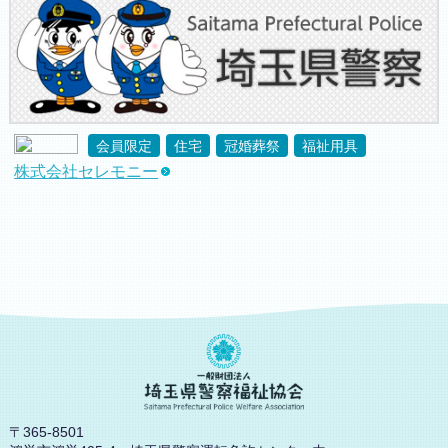
会員限定
住宅
冠婚葬祭
福祉用具
株式会社セレモニー
〒365-8501