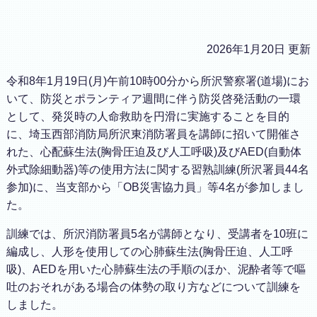
2026年1月20日 更新
令和8年1月19日(月)午前10時00分から所沢警察署(道場)にお
いて、防災とポランティア週間に伴う防災啓発活動の一環
として、発災時の人命救助を円滑に実施することを目的
に、埼玉西部消防局所沢東消防署員を講師に招いて開催さ
れた、心配蘇生法(胸骨圧迫及び人工呼吸)及びAED(自動体
外式除細動器)等の使用方法に関する習熟訓練(所沢署員44名
参加)に、当支部から「OB災害協力員」等4名が参加しまし
た。
訓練では、所沢消防署員5名が講師となり、受講者を10班に
編成し、人形を使用しての心肺蘇生法(胸骨圧迫、人工呼
吸)、AEDを用いた心肺蘇生法の手順のほか、泥酔者等で嘔
吐のおそれがある場合の体勢の取り方などについて訓練を
しました。