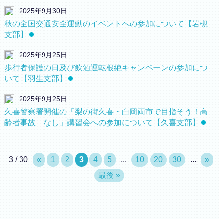
2025年9月30日
秋の全国交通安全運動のイベントへの参加について【岩槻
支部】
2025年9月25日
歩行者保護の日及び飲酒運転根絶キャンペーンの参加につ
いて【羽生支部】
2025年9月25日
久喜警察署開催の「梨の街久喜・白岡両市で目指そう！高
齢者事故 なし」講習会への参加について【久喜支部】
3 / 30
«
1
2
3
4
5
...
10
20
30
...
»
最後 »