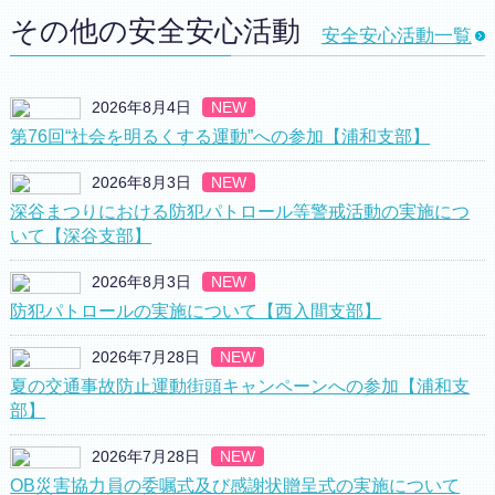
その他の安全安心活動
安全安心活動一覧
2026年8月4日
NEW
第76回“社会を明るくする運動”への参加【浦和支部】
2026年8月3日
NEW
深谷まつりにおける防犯パトロール等警戒活動の実施につ
いて【深谷支部】
2026年8月3日
NEW
防犯パトロールの実施について【西入間支部】
2026年7月28日
NEW
夏の交通事故防止運動街頭キャンペーンへの参加【浦和支
部】
2026年7月28日
NEW
OB災害協力員の委嘱式及び感謝状贈呈式の実施について