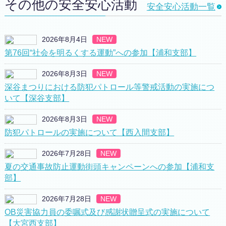
その他の安全安心活動
安全安心活動一覧
2026年8月4日
NEW
第76回“社会を明るくする運動”への参加【浦和支部】
2026年8月3日
NEW
深谷まつりにおける防犯パトロール等警戒活動の実施につ
いて【深谷支部】
2026年8月3日
NEW
防犯パトロールの実施について【西入間支部】
2026年7月28日
NEW
夏の交通事故防止運動街頭キャンペーンへの参加【浦和支
部】
2026年7月28日
NEW
OB災害協力員の委嘱式及び感謝状贈呈式の実施について
【大宮西支部】