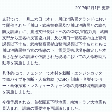
2017年2月1日 更新
支部では、一月二六日（木）、川口消防署グランドにおい
て開催された『川口・武南警察署及び川口消防局との総合
防災訓練』に、渡邉支部長以下三名のOB災害協力員、武南
支部から玉名の災害協力員、及び川口一警察署の山上警備
課長以下十名、武南警察署杉山警備課長以下十名とともに
川口消防署担当官の指導の下、震災災害現場を想定した本
番さながらの訓練や仮設された現場においての人命救助活
動等を実施しました。
具体的には、チェンソーで木材を裁断・エンジンカッター
で鉄パイプを切断・人命救助（CSR）訓練・音響センサ
ー・画像探索・レスキュースキャン等の資機材習熟訓練等
を実施しました。
今後予想される、首都圏直下型地震、南海トラフ大地震も
見込まれ、訓練の重要性を再認識しました。