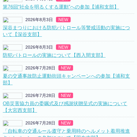
第76回“社会を明るくする運動”への参加【浦和支部】
2026年8月3日
NEW
深谷まつりにおける防犯パトロール等警戒活動の実施につ
いて【深谷支部】
2026年8月3日
NEW
防犯パトロールの実施について【西入間支部】
2026年7月28日
NEW
夏の交通事故防止運動街頭キャンペーンへの参加【浦和支
部】
2026年7月28日
NEW
OB災害協力員の委嘱式及び感謝状贈呈式の実施について
【大宮西支部】
2026年7月28日
NEW
「自転車の交通ルール遵守と乗用時のヘルメット着用推進