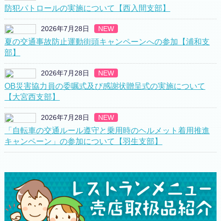
防犯パトロールの実施について【西入間支部】
2026年7月28日
NEW
夏の交通事故防止運動街頭キャンペーンへの参加【浦和支
部】
2026年7月28日
NEW
OB災害協力員の委嘱式及び感謝状贈呈式の実施について
【大宮西支部】
2026年7月28日
NEW
「自転車の交通ルール遵守と乗用時のヘルメット着用推進
キャンペーン」の参加について【羽生支部】