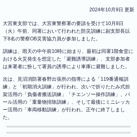
2024年10月9日 更新
大宮東支部では、大宮東警察署の要請を受けて10月8日
（火）午前、同署において行われた防災訓練に副支部長以
下8名の警察OB災害協力員が参加しました。
訓練は、雨天の中午前10時に始まり、最初は同署1階食堂に
おける火災発生を想定した「避難誘導訓練」、支部参加者
は来署者に扮して署員の誘導により車庫に避難しました。
次は、見沼消防署春野出張所の指導による「119番通報訓
練」と「初期消火訓練」が行われ、次いで折りたたみ式担
架活用の「負傷者搬送訓練」「チエンソー操作訓練」、バ
ール活用の「重量物排除訓練」、そして最後にミニレッカ
ー活用の「車両移動訓練」が行われ、正午に終了しまし
た。