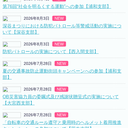
第76回“社会を明るくする運動”への参加【浦和支部】
2026年8月3日
NEW
深谷まつりにおける防犯パトロール等警戒活動の実施につ
いて【深谷支部】
2026年8月3日
NEW
防犯パトロールの実施について【西入間支部】
2026年7月28日
NEW
夏の交通事故防止運動街頭キャンペーンへの参加【浦和支
部】
2026年7月28日
NEW
OB災害協力員の委嘱式及び感謝状贈呈式の実施について
【大宮西支部】
2026年7月28日
NEW
「自転車の交通ルール遵守と乗用時のヘルメット着用推進