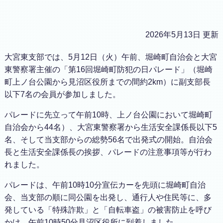
2026年5月13日 更新
大宮東支部では、5月12日（火）午前、堀崎町自治会と大宮
東警察署主催の「第16回堀崎町防犯の日パレード」（堀崎
町上ノ台公園から見沼区役所までの間約2km）に副支部長
以下7名の会員が参加しました。
パレードに先立って午前10時、上ノ台公園において堀崎町
自治会から44名）、大宮東警察署から生活安全課係長以下5
名、そして当支部からの総勢56名で出発式の開始。自治会
長と生活安全課係長の挨拶、パレードの注意事項等が行わ
れました。
パレードは、午前10時10分宣伝カーを先頭に堀崎町自治
会、当支部の順に同公園を出発し、通行人や住民等に、多
発している「特殊詐欺」と「自転車盗」の被害防止を呼び
かけ、午前10時50分見沼区役所に到着しました。