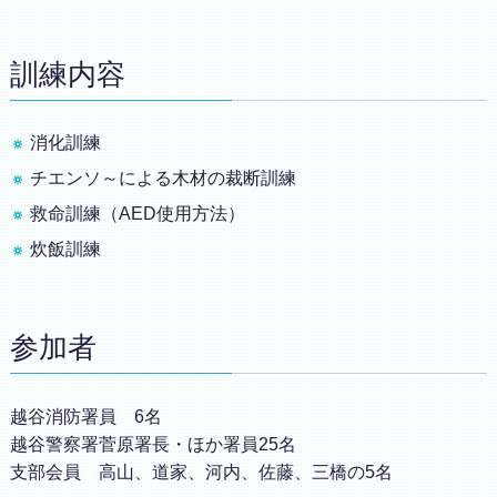
訓練内容
消化訓練
チエンソ～による木材の裁断訓練
救命訓練（AED使用方法）
炊飯訓練
参加者
越谷消防署員 6名
越谷警察署菅原署長・ほか署員25名
支部会員 高山、道家、河内、佐藤、三橋の5名