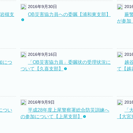
2016年9月30日
20
【岩槻支
OB災害協力員への委嘱【浦和東支部】
蕨
が参加
2016年9月16日
20
加につ
「OB災害協力員」委嘱状の受理状況に
越
ついて【久喜支部】
て【越
2016年9月9日
20
につい
平成28年度上尾警察署総合防災訓練へ
「
の参加について【上尾支部】
【大宮