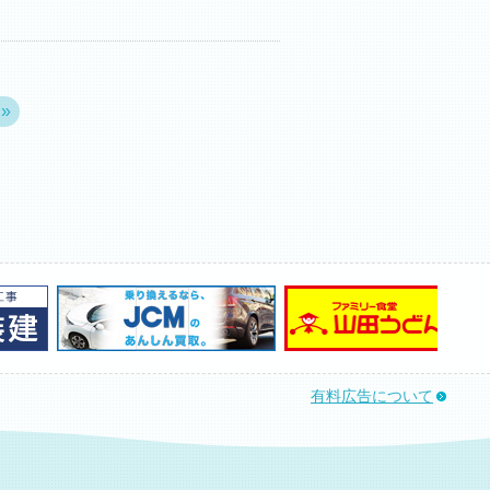
»
有料広告について