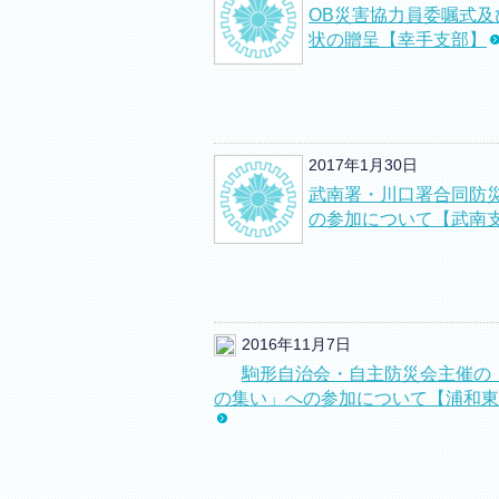
OB災害協力員委嘱式及
状の贈呈【幸手支部】
2017年1月30日
武南署・川口署合同防
の参加について【武南
2016年11月7日
駒形自治会・自主防災会主催の
の集い」への参加について【浦和東