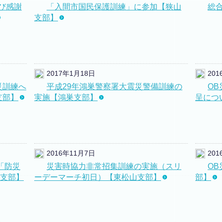
び感謝
「入間市国民保護訓練」に参加【狭山
総
支部】
2017年1月18日
201
災訓練へ
平成29年鴻巣警察署大震災警備訓練の
O
支部】
実施【鴻巣支部】
呈につ
2016年11月7日
20
「防災
災害時協力非常招集訓練の実施（スリ
O
支部】
ーデーマーチ初日）【東松山支部】
部】