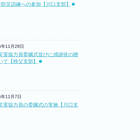
合防災訓練への参加【川口支部】
6年11月28日
B災害協力員委嘱式並びに感謝状の贈
いて【秩父支部】
16年11月7日
B災害協力員の委嘱式の実施【川口支